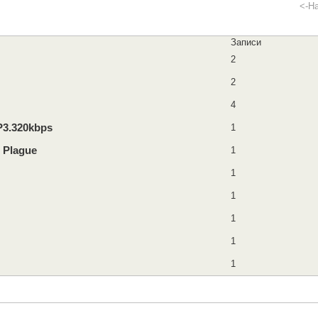
<-Н
Записи
2
2
4
P3.320kbps
1
n Plague
1
1
1
1
1
1