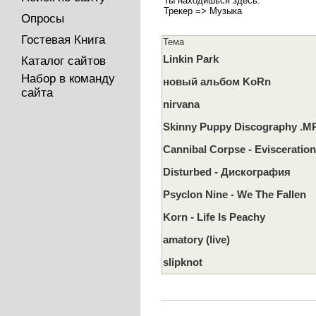
Ты находишься здесь:
Трекер
=>
Музыка
Опросы
Гостевая Книга
Тема
Linkin Park
Каталог сайтов
Набор в команду
новый альбом KoRn
сайта
nirvana
Skinny Puppy Discography .M
Cannibal Corpse - Evisceratio
Disturbed - Дискография
Psyclon Nine - We The Fallen
Korn - Life Is Peachy
amatory (live)
slipknot